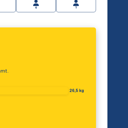
6
7
mmt.
26,5 kg