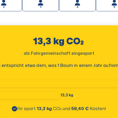
2
3
4
5
13,3 kg CO₂
als Fahrgemeinschaft eingespart
 entspricht etwa dem, was 1 Baum in einem Jahr aufni
13,3 kg
Ihr spart
13,3 kg
CO₂
und
58,40 €
Kosten!