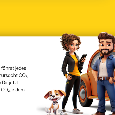
 fährst jedes
rursacht CO₂,
 Dir jetzt
e CO₂, indem